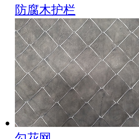
防腐木护栏
勾花网