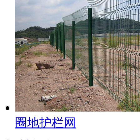
圈地护栏网