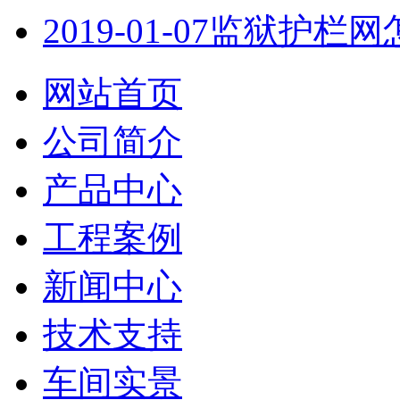
2019-01-07
监狱护栏网
网站首页
公司简介
产品中心
工程案例
新闻中心
技术支持
车间实景