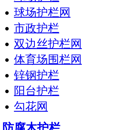
球场护栏网
市政护栏
双边丝护栏网
体育场围栏网
锌钢护栏
阳台护栏
勾花网
防腐木护栏