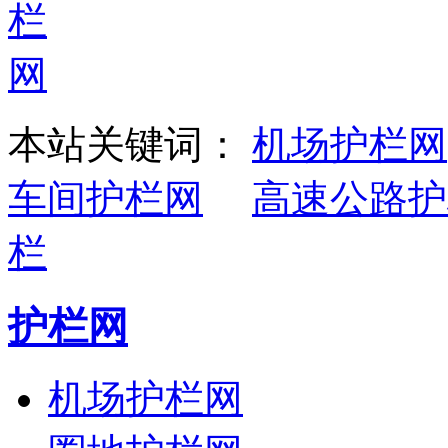
本站关键词：
机场护栏网
车间护栏网
高速公路护
栏
护栏网
机场护栏网