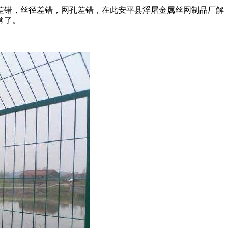
差错，丝径差错，网孔差错，在此安平县浮屠金属丝网制品厂解
常了。