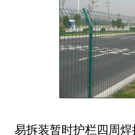
易拆装暂时护栏四周焊