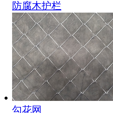
防腐木护栏
勾花网